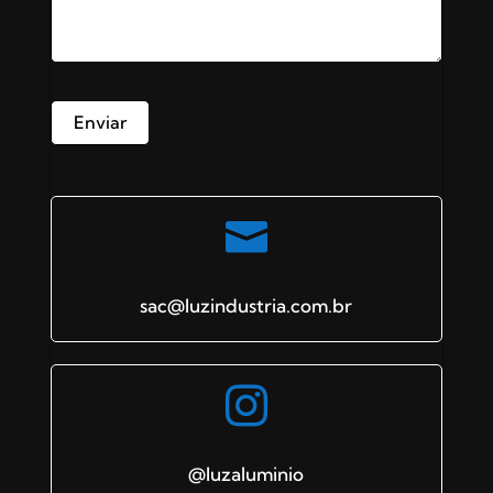

sac@luzindustria.com.br

@luzaluminio