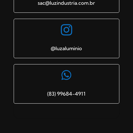
sac@luzindustria.com.br

@luzaluminio

(83) 99684-4911