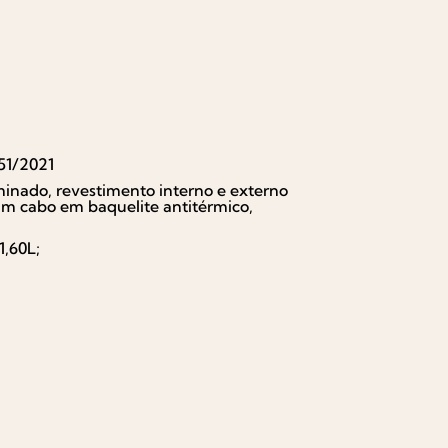
51/2021
minado, revestimento interno e externo
um cabo em baquelite antitérmico,
1,60L;