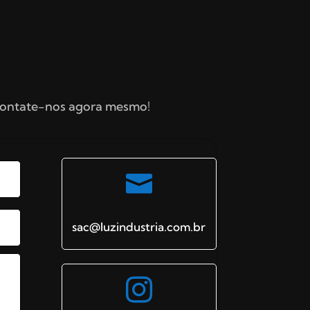
Contate-nos agora mesmo!

sac@luzindustria.com.br
