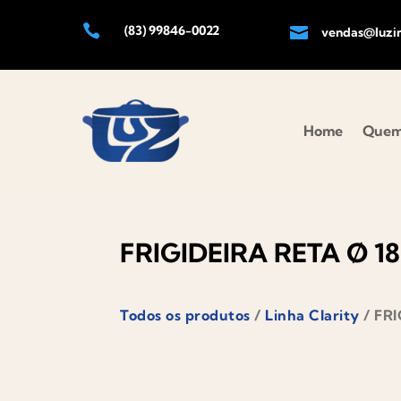

(83) 99846-0022

vendas@luzin
Home
Quem
FRIGIDEIRA RETA Ø 18
Todos os produtos
/
Linha Clarity
/ FRI