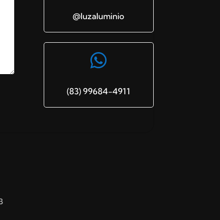
@luzaluminio

(83) 99684-4911
B