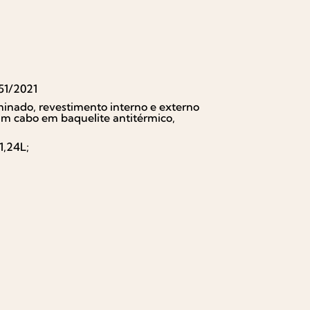
51/2021
minado, revestimento interno e externo
um cabo em baquelite antitérmico,
1,24L;