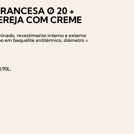
FRANCESA Ø 20 +
EREJA COM CREME
minado, revestimento interno e externo
o em baquelite antitérmico, diâmetro =
,90L;