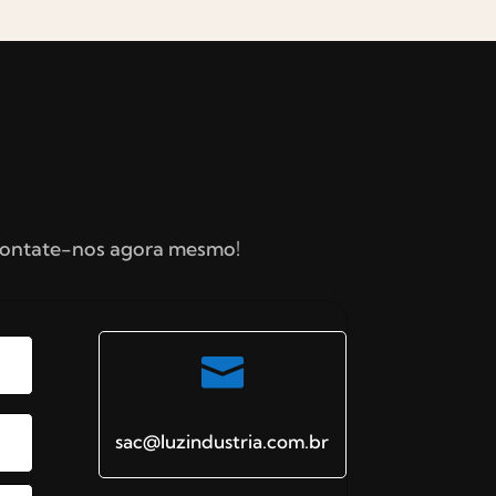
Contate-nos agora mesmo!

sac@luzindustria.com.br