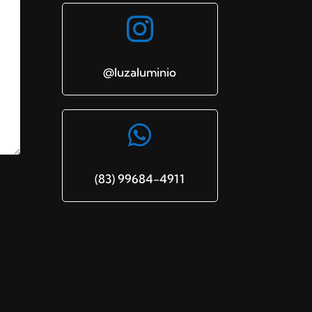

@luzaluminio

(83) 99684-4911