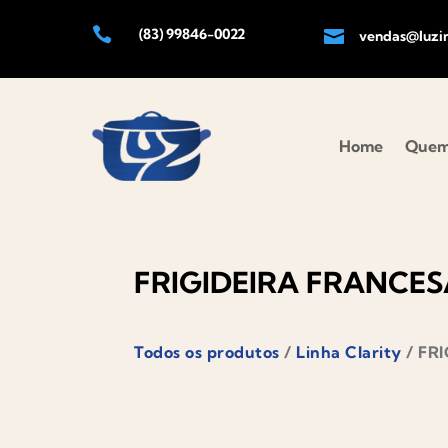

(83) 99846-0022

vendas@luzin
Home
Quem
FRIGIDEIRA FRANCES
Todos os produtos
/
Linha Clarity
/ FR