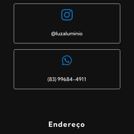

@luzaluminio

(83) 99684-4911
Endereço