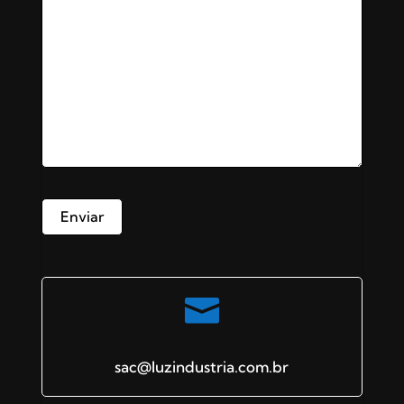

sac@luzindustria.com.br