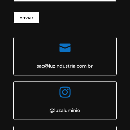

sac@luzindustria.com.br

@luzaluminio