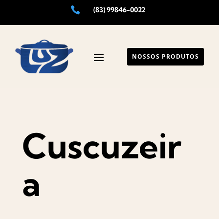

(83) 99846-0022
NOSSOS PRODUTOS
Cuscuzeir
a