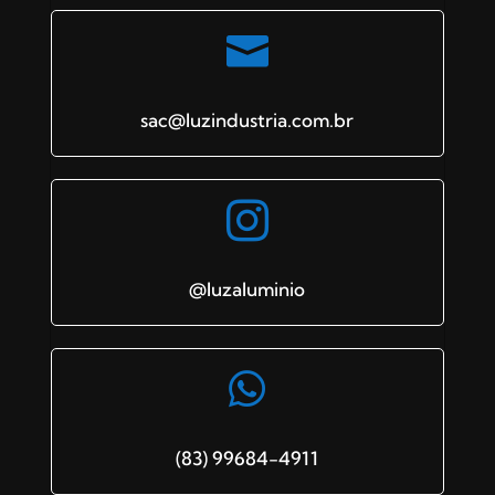

sac@luzindustria.com.br

@luzaluminio

(83) 99684-4911